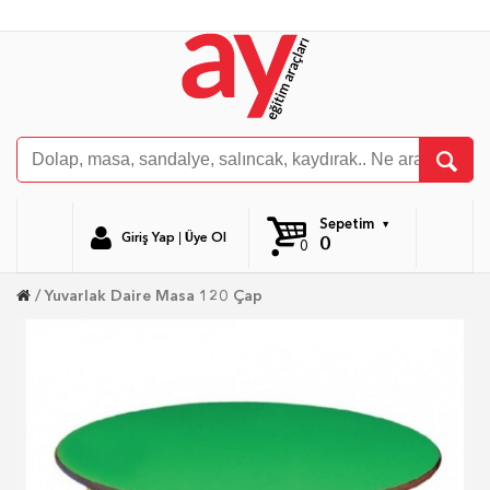
Sepetim
Giriş Yap
|
Üye Ol
0
0
Yuvarlak Daire Masa 120 Çap