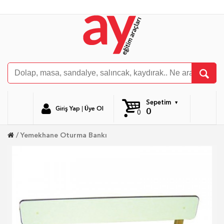
Sepetim
Giriş Yap
|
Üye Ol
0
0
Yemekhane Oturma Bankı