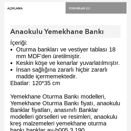
Açıklama
Yorumlar (0)
Anaokulu Yemekhane Bankı
İçeriği:
Oturma bankları ve vestiyer tablası 18
mm MDF'den üretilmiştir.
Keskin köşe ve kenarlar yuvarlatılmıştır.
İnsan sağlığına zararlı hiçbir zararlı
madde içermemektedir.
Ebatlar: 120*35 cm
Yemekhane Oturma Bankı modelleri,
Yemekhane Oturma Bankı fiyatı, anaokulu
Banklar fiyatları, anasınıfı Banklar
modelleri görselleri ve resimleri, anaokulu
kreş malzemeleri
yemekhane
oturma
bankı
banklar
ay-b005
3.190