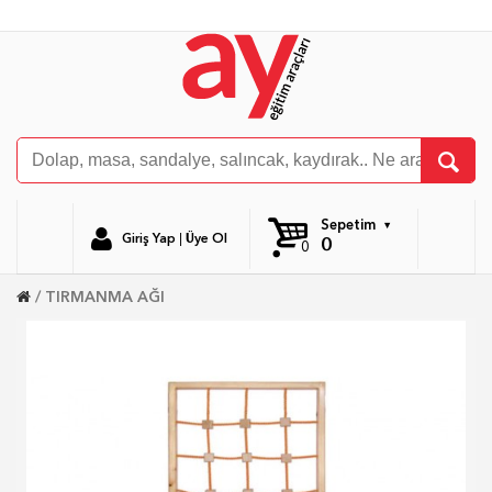
Sepetim
Giriş Yap
|
Üye Ol
0
0
TIRMANMA AĞI