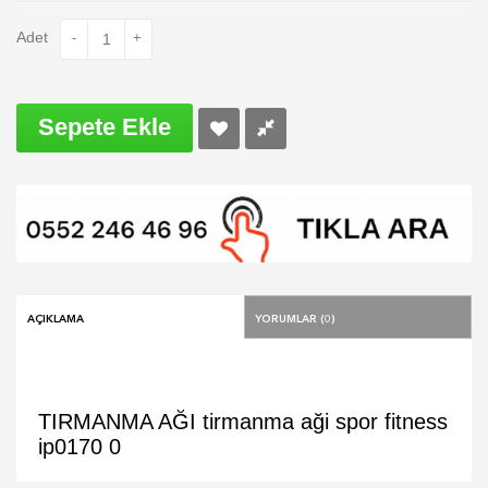
Adet
-
+
Sepete Ekle
Açıklama
Yorumlar (0)
TIRMANMA AĞI
tirmanma
aği
spor
fitness
ip0170
0