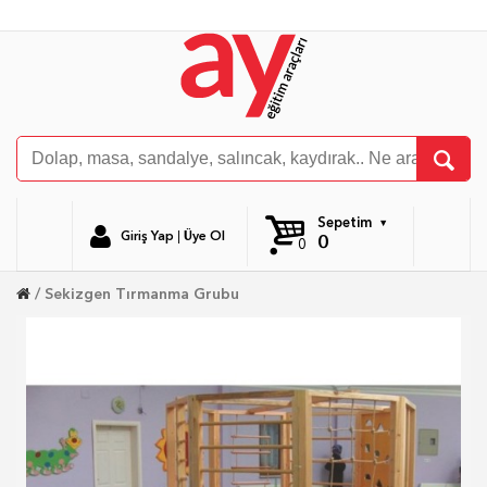
Sepetim
Giriş Yap
|
Üye Ol
0
0
Sekizgen Tırmanma Grubu