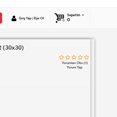
Sepetim
Giriş Yap
|
Üye Ol
0
0
 (30x30)
Yorumları Oku (0)
Yorum Yap