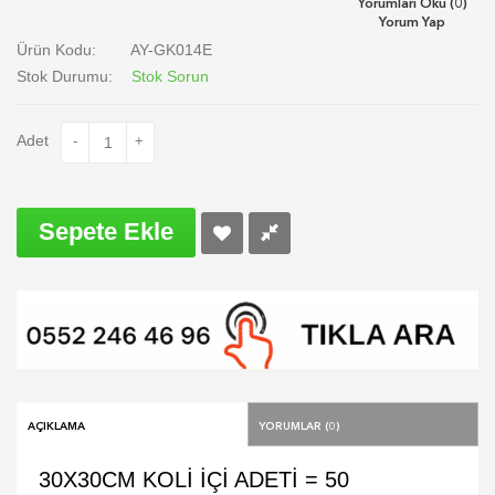
Yorumları Oku (0)
Yorum Yap
Ürün Kodu:
AY-GK014E
Stok Durumu:
Stok Sorun
Adet
-
+
Sepete Ekle
Açıklama
Yorumlar (0)
30X30CM KOLİ İÇİ ADETİ = 50