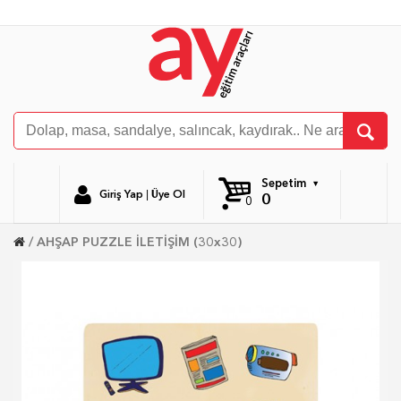
Sepetim
Giriş Yap
|
Üye Ol
0
0
AHŞAP PUZZLE İLETİŞİM (30x30)