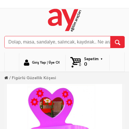
Sepetim
Giriş Yap
|
Üye Ol
0
0
Figürlü Güzellik Köşesi