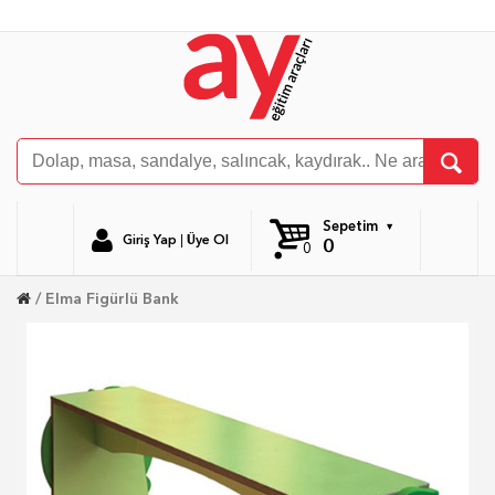
Sepetim
Giriş Yap
|
Üye Ol
0
0
Elma Figürlü Bank