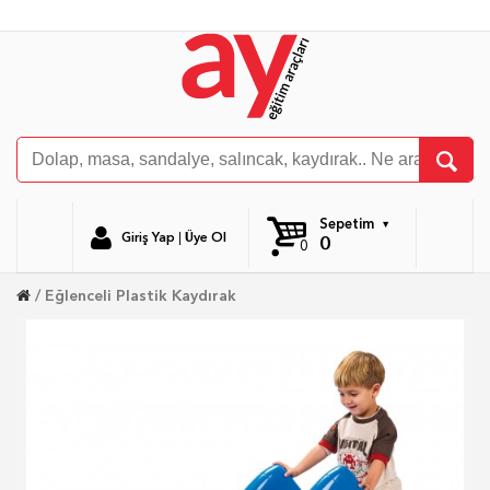
Sepetim
Giriş Yap
|
Üye Ol
0
0
Eğlenceli Plastik Kaydırak