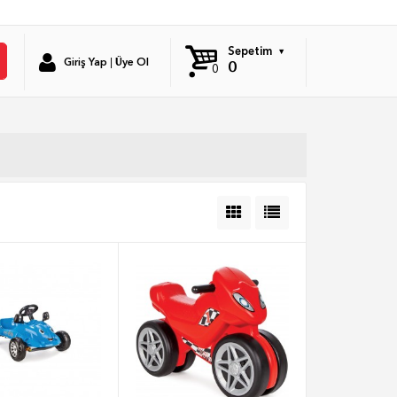
Sepetim
Giriş Yap
|
Üye Ol
0
0