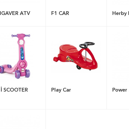
NGAVER ATV
F1 CAR
Herby 
İ SCOOTER
Play Car
Power 
 Figürlü Anaokulu
DÖRT ÇEKMECELİ İKİ
Dolap
RAFLI DOLAP