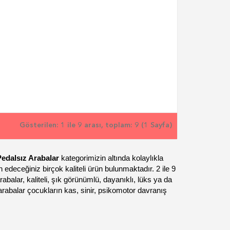
Gösterilen: 1 ile 9 arası, toplam: 9 (1 Sayfa)
Pedalsız Arabalar
kategorimizin altında kolaylıkla
ih edeceğiniz birçok kaliteli ürün bulunmaktadır. 2 ile 9
rabalar, kaliteli, şık görünümlü, dayanıklı, lüks ya da
 arabalar çocukların kas, sinir, psikomotor davranış