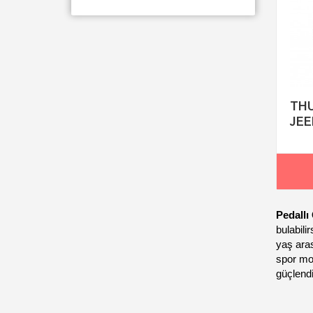
THU
JEE
Pedallı
bulabili
yaş aras
spor mod
güçlendi