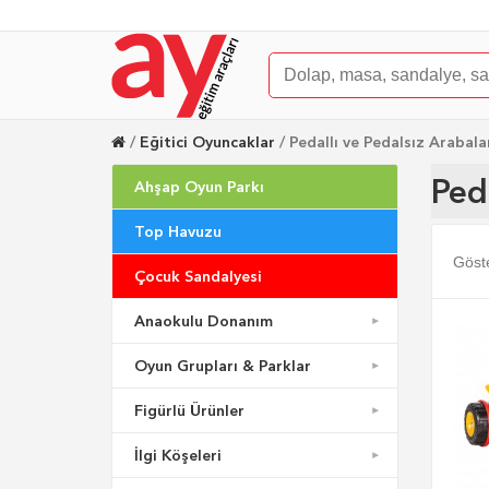
Eğitici Oyuncaklar
Pedallı ve Pedalsız Arabala
Ped
Ahşap Oyun Parkı
Top Havuzu
Göst
Çocuk Sandalyesi
Anaokulu Donanım
Oyun Grupları & Parklar
Figürlü Ürünler
İlgi Köşeleri