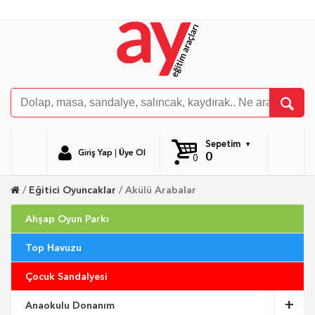
Sepetim
Giriş Yap
|
Üye Ol
0
0
Eğitici Oyuncaklar
Akülü Arabalar
Ahşap Oyun Parkı
Top Havuzu
Çocuk Sandalyesi
Anaokulu Donanım