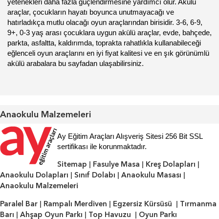
yetenekleri daha fazla güçlendirmesine yardımcı olur. Akülü
araçlar, çocukların hayatı boyunca unutmayacağı ve
hatırladıkça mutlu olacağı oyun araçlarından birisidir. 3-6, 6-9,
9+, 0-3 yaş arası çocuklara uygun akülü araçlar, evde, bahçede,
parkta, asfaltta, kaldırımda, toprakta rahatlıkla kullanabileceği
eğlenceli oyun araçlarını en iyi fiyat kalitesi ve en şık görünümlü
akülü arabalara bu sayfadan ulaşabilirsiniz.
Anaokulu Malzemeleri
Ay Eğitim Araçları Alışveriş Sitesi 256 Bit SSL
sertifikası ile korunmaktadır.
Sitemap
|
Fasulye Masa
|
Kreş Dolapları
|
Anaokulu Dolapları
|
Sınıf Dolabı
|
Anaokulu Masası
|
Anaokulu Malzemeleri
Paralel Bar
|
Rampalı Merdiven
|
Egzersiz Kürsüsü
|
Tırmanma
Barı
|
Ahşap Oyun Parkı
|
Top Havuzu
|
Oyun Parkı