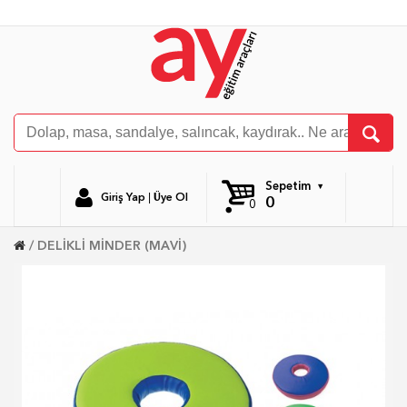
Sepetim
Giriş Yap
|
Üye Ol
0
0
DELİKLİ MİNDER (MAVİ)