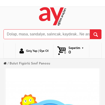
Sepetim
Giriş Yap
|
Üye Ol
0
0
Bulut Figürlü Sınıf Panosu