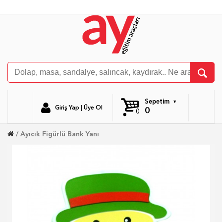
Sepetim
Giriş Yap
|
Üye Ol
0
0
Ayıcık Figürlü Bank Yanı