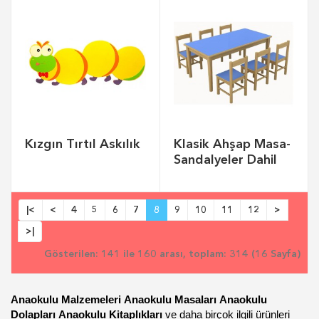
Kızgın Tırtıl Askılık
Klasik Ahşap Masa-
Sandalyeler Dahil
|<
<
4
5
6
7
8
9
10
11
12
>
>|
Gösterilen: 141 ile 160 arası, toplam: 314 (16 Sayfa)
Anaokulu Malzemeleri
Anaokulu Masaları
Anaokulu
Dolapları
Anaokulu Kitaplıkları
ve daha birçok ilgili ürünleri