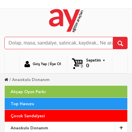
Sepetim
Giriş Yap
|
Üye Ol
0
0
Anaokulu Donanım
Ahşap Oyun Parkı
Top Havuzu
Çocuk Sandalyesi
Anaokulu Donanım