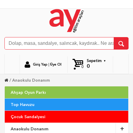
Sepetim
Giriş Yap
|
Üye Ol
0
0
Anaokulu Donanım
Ahşap Oyun Parkı
Top Havuzu
Çocuk Sandalyesi
Anaokulu Donanım