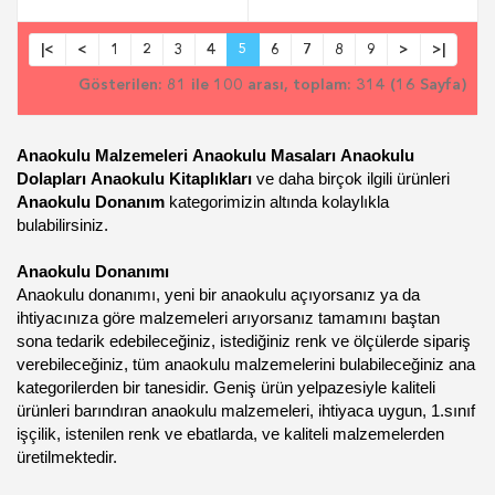
|<
<
1
2
3
4
5
6
7
8
9
>
>|
Gösterilen: 81 ile 100 arası, toplam: 314 (16 Sayfa)
Anaokulu Malzemeleri
Anaokulu Masaları
Anaokulu
Dolapları
Anaokulu Kitaplıkları
ve daha birçok ilgili ürünleri
Anaokulu Donanım
kategorimizin altında kolaylıkla
bulabilirsiniz.
Anaokulu Donanımı
Anaokulu donanımı, yeni bir anaokulu açıyorsanız ya da
ihtiyacınıza göre malzemeleri arıyorsanız tamamını baştan
sona tedarik edebileceğiniz, istediğiniz renk ve ölçülerde sipariş
verebileceğiniz, tüm anaokulu malzemelerini bulabileceğiniz ana
kategorilerden bir tanesidir. Geniş ürün yelpazesiyle kaliteli
ürünleri barındıran anaokulu malzemeleri, ihtiyaca uygun, 1.sınıf
işçilik, istenilen renk ve ebatlarda, ve kaliteli malzemelerden
üretilmektedir.