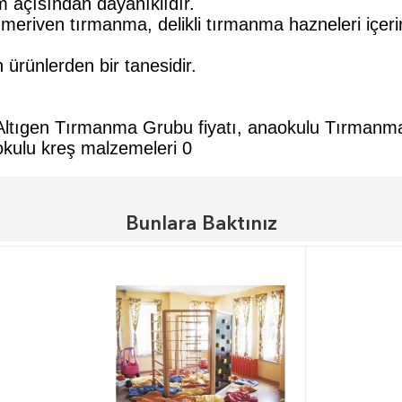
 açısından dayanıklıdır.
meriven tırmanma, delikli tırmanma hazneleri içerir
 ürünlerden bir tanesidir.
ltıgen Tırmanma Grubu fiyatı, anaokulu Tırmanmala
naokulu kreş malzemeleri
0
Bunlara Baktınız