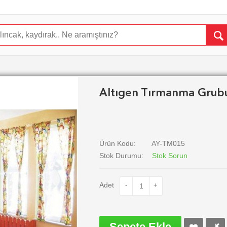
Altıgen Tırmanma Grub
Ürün Kodu:
AY-TM015
Stok Durumu:
Stok Sorun
Adet
-
+
Sepete Ekle