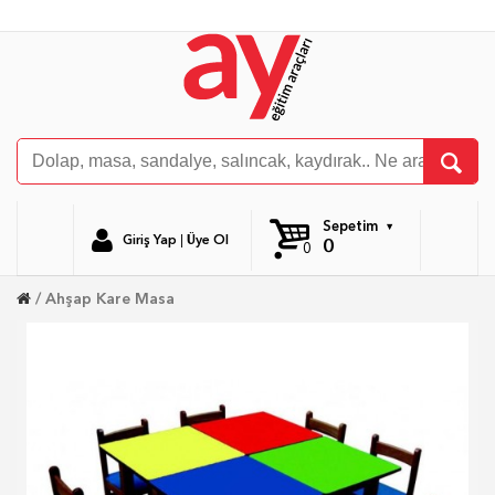
Sepetim
Giriş Yap
|
Üye Ol
0
0
Ahşap Kare Masa