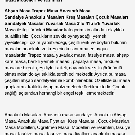
Ahşap Masa Trapez Masa
Anasınıfı Masa
Sandalye
Anaokulu Masaları Kreş Masaları Çocuk Masaları
Sandalyeli Masalar Yuvarlak Masa 3'lü 4'lü 5'li Yuvarlak
Masa
ile ilgili ürünleri
Masalar
kategorimizin altında kolaylıkla
bulabilirsiniz. Çocukların zevkle oynayacağı, yemek
yiyebileceği, çizim yapabileceği, çeşitli renk ve boyları bulunan
masalar, anaokulu ve kreşlerin kullanımına en uygun
masalardır. Trapez masa, yuvarlak masa, fasulye masa, ahşap
kare masa, banklı yemek masası, papatya masa, modüler
masa ve birçok çeşidiyle kaliteli, dayanıklı ve şık görünümlü
olmasından dolayı sıklıkla tercih edilmektedir. Ayrıca bu masa
çeşitleri ahşap sandalyeler ile kombinlenebilir. Özellikle bu masa
gruplarımız kaliteli ahşap malzemelerde üretilmektedir. Çocuk
sağlığı açısından herhangi bir engel teşkil etmemektedir.
Anaokulu Masaları, Anasınıfı masa sandalye, Anaokulu Ahşap
Masa, Anaokulu Masa Fiyatları, Kreş Masaları, Çocuk Masaları,
Masa Modelleri, Öğretmen Masa Modelleri ve resimleri, fasulye
masa, fasülye masa, fasulye masa fiyatları, anaokulu masası,