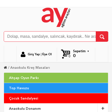
Sepetim
Giriş Yap
|
Üye Ol
0
0
Anaokulu Kreş Masaları
Ahşap Oyun Parkı
Top Havuzu
Çocuk Sandalyesi
Anaokulu Donanım