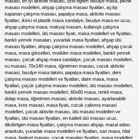
masasi, en iyi aktivite masası, özel eğitim fasulye masa, piknik
masası modelleri, ahşap çalışma masası fiyatları, açılıp
kapanan çalışma masası, papatya masa, aktivite masası
fiyatları, ikinci el plastik masa sandalye, fasulye masa en ucuz,
ahşap çalışma masa, makyaj masam, kullanışlı çalışma
masası modelleri, ütü masası fiyatı, masa modelleri ve fiyatları,
banklı yemek masaları, yuvarlak masa fiyatlari, ahşap ütü
masası fiyatları, ahşap çalışma masası modelleri, ahşap çocuk
masa, masa görselleri, modüler masa modelleri, banklı yemek
masası, çocuk ahşap masa sandalye, çocuk masası modelleri,
su masasi, 70x140 masa, öğretmen masası, cocuk aktivite
masasi, fasulye masa takimi, papatya masa fiyatları, ders
çalışma masası modelleri ve fiyatları, daire masa, masa
fiyatlari, çoçuk çalışma masası modelleri, ütü masası modelleri,
banklı yemek masası modelleri, 60x60 masa, renkli masa,
dolap masa, öğretmen masasi, aktivite masası, ayarlanabilir
masa, kres masasi, masa fiyatı, cocuk calisma masasi
modelleri, çocuk aktivite masası, ütü masasi modelleri ve
fiyatları, ütü masası fiyatları, en kaliteli ütü masası ucuz,
dikdörtgen masa fiyatları, çalışma masası ahşap, masal adası
anaokulu, yuvarlak masa modelleri ve fiyatları, sari masa, hilal
masa, faaliyet masası, çoçuk masaları fiyatları, masa modelleri