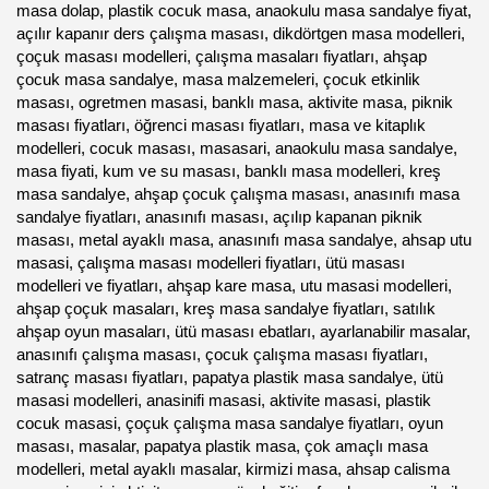
masa dolap, plastik cocuk masa, anaokulu masa sandalye fiyat,
açılır kapanır ders çalışma masası, dikdörtgen masa modelleri,
çoçuk masası modelleri, çalışma masaları fiyatları, ahşap
çocuk masa sandalye, masa malzemeleri, çocuk etkinlik
masası, ogretmen masasi, banklı masa, aktivite masa, piknik
masası fiyatları, öğrenci masası fiyatları, masa ve kitaplık
modelleri, cocuk masası, masasari, anaokulu masa sandalye,
masa fiyati, kum ve su masası, banklı masa modelleri, kreş
masa sandalye, ahşap çocuk çalışma masası, anasınıfı masa
sandalye fiyatları, anasınıfı masası, açılıp kapanan piknik
masası, metal ayaklı masa, anasınıfı masa sandalye, ahsap utu
masasi, çalışma masası modelleri fiyatları, ütü masası
modelleri ve fiyatları, ahşap kare masa, utu masasi modelleri,
ahşap çoçuk masaları, kreş masa sandalye fiyatları, satılık
ahşap oyun masaları, ütü masası ebatları, ayarlanabilir masalar,
anasınıfı çalışma masası, çocuk çalışma masası fiyatları,
satranç masası fiyatları, papatya plastik masa sandalye, ütü
masasi modelleri, anasinifi masasi, aktivite masasi, plastik
cocuk masasi, çoçuk çalışma masa sandalye fiyatları, oyun
masası, masalar, papatya plastik masa, çok amaçlı masa
modelleri, metal ayaklı masalar, kirmizi masa, ahsap calisma