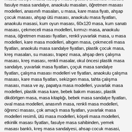
fasulye masa sandalye, anaokulu masaları, öğretmen masası
modelleri, anasınıfı masaları, u masa, kare masa fiyatı, ahşap
çocuk masası, ahşap ütü masası, anaokulu masa fiyatları,
anaokulu masasi, kum oyun masası, 60x120 masa, kum sanatı
masası, çekmeceli masa modelleri, kırmızı masa, anaokulu
masa, öğretmen masası fiyatları, renkli yuvarlak masa, u masa
modelleri, kare masa modelleri, altıgen masa, çekmeceli masa
fiyatları, anaokulu masa sandalye fiyatları, plastik çocuk masa,
kreş masaları, su masası, trapez masa, ahşap ders çalışma
masası, kreş masası, renkli masalar, okul öncesi plastik masa
sandalye, yuvarlak masa fiyatları, çoçuk masa sandalye
fiyatları, çalışma masası modelleri ve fiyatları, anaokulu çalışma
masası, kare masa fiyatları, sekizgen masa, tahta çalışma
masası, masa ve ay, papatya masa modelleri, yuvarlak masa
modelleri, plastik masa kare, bebek bakım masası, plastik
dikdörtgen masa, masa kitaplığı, bebek masa sandalye fiyatları,
oval masa modelleri, anasınıfı masa, renkli masa modelleri,
öğrenci masası, çok amaçlı masa fiyatları, yuvarlak masa
modelleri resimli, ütü masa modelleri, köşeli masa modelleri,
etkinlik masası fiyatları, fasulye masa sahibinden, yemek
masası banklı, kreş masa sandalyesi, ahsap cocuk masasi,